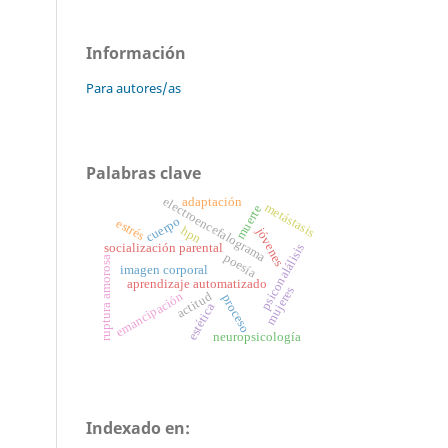
Información
Para autores/as
Palabras clave
electroencefalograma
adaptación
metástasis
muerte
cuerpo
estrés
hpn
jóvenes
psiconalálisis
socialización parental
poesía
ruptura amorosa
imagen corporal
aprendizaje automatizado
mujeres
actitud
emancipación
proceso
estética
neuropsicología
Indexado en: