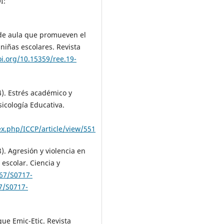
I:
 de aula que promueven el
 niñas escolares. Revista
oi.org/10.15359/ree.19-
). Estrés académico y
sicología Educativa.
x.php/ICCP/article/view/551
8). Agresión y violencia en
 escolar. Ciencia y
067/S0717-
67/S0717-
que Emic-Etic. Revista