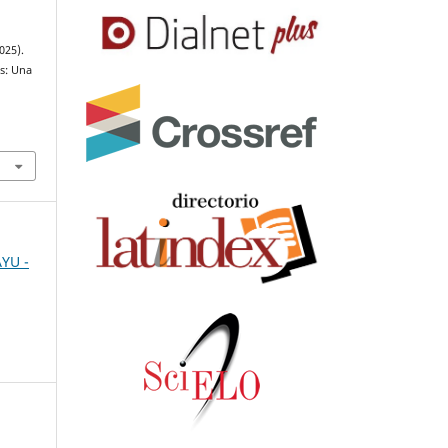
025).
s: Una
AYU -