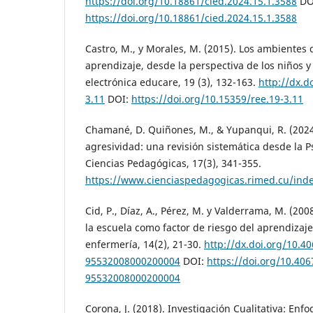
https://doi.org/10.18861/cied.2024.15.1.3588
DO
https://doi.org/10.18861/cied.2024.15.1.3588
Castro, M., y Morales, M. (2015). Los ambientes
aprendizaje, desde la perspectiva de los niños y
electrónica educare, 19 (3), 132-163.
http://dx.d
3.11
DOI:
https://doi.org/10.15359/ree.19-3.11
Chamané, D. Quiñones, M., & Yupanqui, R. (2024
agresividad: una revisión sistemática desde la P
Ciencias Pedagógicas, 17(3), 341-355.
https://www.cienciaspedagogicas.rimed.cu/inde
Cid, P., Díaz, A., Pérez, M. y Valderrama, M. (200
la escuela como factor de riesgo del aprendizaje
enfermería, 14(2), 21-30.
http://dx.doi.org/10.4
95532008000200004
DOI:
https://doi.org/10.40
95532008000200004
Corona, J. (2018). Investigación Cualitativa: Enfo