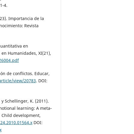
1-4.
023). Importancia de la
onocimiento: Revista
cuantitativa en
 en Humanidades, XI(21),
26004.pdf
ón de conflictos. Educar,
article/view/20783
. DOI:
, y Schellinger, K. (2011).
otional learning: A meta‐
s. Child development,
624.2010.01564.x
DOI:
x