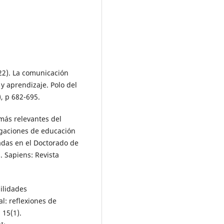
2022). La comunicación
y aprendizaje. Polo del
), p 682-695.
 más relevantes del
tigaciones de educación
adas en el Doctorado de
. Sapiens: Revista
bilidades
l: reflexiones de
 15(1).