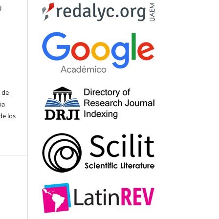
U
 de
ia
de los