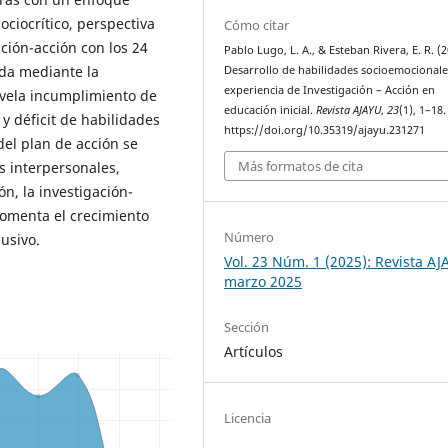
ciocrítico, perspectiva
Cómo citar
ación-acción con los 24
Pablo Lugo, L. A., & Esteban Rivera, E. R. (2
ida mediante la
Desarrollo de habilidades socioemocionale
experiencia de Investigación – Acción en
evela incumplimiento de
educación inicial.
Revista AJAYU
,
23
(1), 1–18.
 y déficit de habilidades
https://doi.org/10.35319/ajayu.231271
del plan de acción se
Más formatos de cita
es interpersonales,
ón, la investigación-
 fomenta el crecimiento
Número
lusivo.
Vol. 23 Núm. 1 (2025): Revista AJ
marzo 2025
Sección
Artículos
Licencia