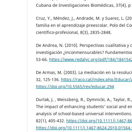
Cubana de Investigaciones Biomédicas, 37(4), p 
Cruz, Y., Méndez, J., Andrade, M. y Suarez, L. (2
familia en el aprendizaje preescolar. Polo del C
científico-profesional, 8(3), 2835-2848.
De Andrea, N. (2010). Perspectivas cualitativa y 
investigación ¿inconmensurables? Fundamentos
53-66.
https://www.redalyc.org/pdf/184/184154
De Armas, M. (2003). La mediación en la resoluci
32, 125-136.
https://raco.cat/index.php/Educar/
https://doi.org/10.5565/rev/educar.294
Durlak, J. , Weissberg, R., Dymnicki, A., Taylor, R.
The impact of enhancing students’ social and em
analysis of school‐based universal intervention
82(1), 405-432.
https://doi.org/10.1111/j.1467-8
https://doi.org/10.1111/j.1467-8624.2010.01564.