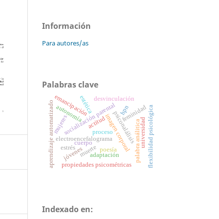
Información
Para autores/as
Palabras clave
emancipación
estética
desvinculación
aprendizaje automatizado
socialización parental
autonomía
hpn
feminidad
flexibilidad psicológica
psiconalálisis
imagen corporal
mujeres
actitud
universidad
palabra análitica
proceso
electroencefalograma
cuerpo
muerte
estrés
jóvenes
poesía
adaptación
propiedades psicométricas
Indexado en: